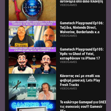
αυτονομία από άλλο πλανήτη
VIDEOGAMES
Gametech Playground Ep106:
Ταξίδια, Nintendo Direct,
Wolverine, Borderlands κ.α
VIDEOGAMES
Gametech Playground Ep105:
Ήρθε το Ghost of Yotei,
καταφθάνουν τα iPhone 17
VIDEOGAMES
Κάνοντας σκί με σπαθί και
φοβερή μουσική: Lets Play
Fresh Tracks
VIDEOGAMES
Το καλύτερο Gamepad για ΟΛΕΣ
τις συσκευές σου!!! Gamesir
X5s