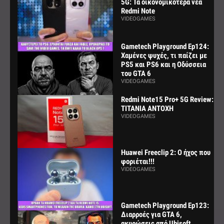
5G: Τα οικονομικότερα νέα
Redmi Note
VIDEOGAMES
Gametech Playground Ep124:
Χαμένες ψυχές, τι παίζει με
PS5 και PS6 και η Οδύσσεια
του GTA 6
VIDEOGAMES
Redmi Note15 Pro+ 5G Review:
ΤΙΤΑΝΙΑ ΑΝΤΟΧΗ
VIDEOGAMES
Huawei Freeclip 2: Ο ήχος που
φοριέται!!!
VIDEOGAMES
Gametech Playground Ep123:
Διαρροές για GTA 6,
ακυρώσεις από Ubisoft,