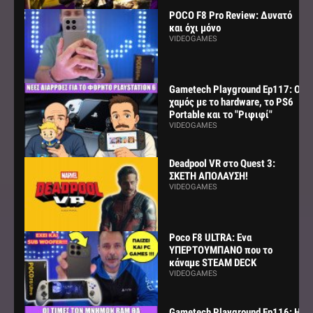
POCO F8 Pro Review: Δυνατό
και όχι μόνο
VIDEOGAMES
Gametech Playground Ep117: Ο
χαμός με το hardware, το PS6
Portable και το "Ριφιφί"
VIDEOGAMES
Deadpool VR στο Quest 3:
ΣΚΕΤΗ ΑΠΟΛΑΥΣΗ!
VIDEOGAMES
Poco F8 ULTRA: Ενα
ΥΠΕΡΤΟΥΜΠΑΝΟ που το
κάναμε STEAM DECK
VIDEOGAMES
Gametech Playground Ep116: Η