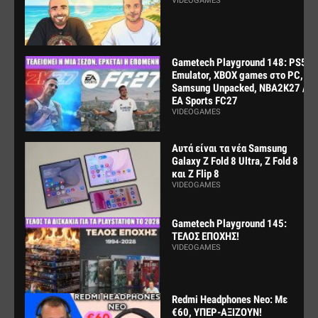
VIDEOGAMES
Gametech Playground 148: PS5
Emulator, XBOX games στο PC,
Samsung Unpacked, NBA2K27 /
EA Sports FC27
VIDEOGAMES
Αυτά είναι τα νέα Samsung
Galaxy Z Fold 8 Ultra, Z Fold 8
και Z Flip 8
VIDEOGAMES
Gametech Playground 145:
ΤΕΛΟΣ ΕΠΟΧΗΣ!
VIDEOGAMES
Redmi Headphones Neo: Με
€60, ΥΠΕΡ-ΑΞΙΖΟΥΝ!