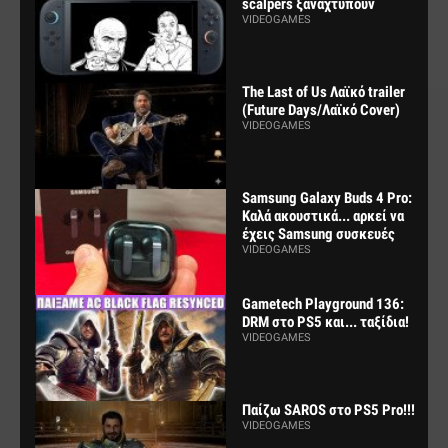
scalpers ξαναχτυπούν
VIDEOGAMES
The Last of Us Λαϊκό trailer
(Future Days/Λαϊκό Cover)
VIDEOGAMES
Samsung Galaxy Buds 4 Pro:
Καλά ακουστικά... αρκεί να
έχεις Samsung συσκευές
VIDEOGAMES
Gametech Playground 136:
DRM στο PS5 και... ταξίδια!
VIDEOGAMES
Παίζω SAROS στο PS5 Pro!!!
VIDEOGAMES