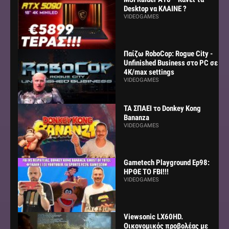
Desktop να ΚΛΑΙΝΕ ?
VIDEOGAMES
Παίζω RoboCop: Rogue City -
Unfinished Business στο PC σε
4K/max settings
VIDEOGAMES
ΤΑ ΣΠΑΕΙ το Donkey Kong
Bananza
VIDEOGAMES
Gametech Playground Ep98:
ΗΡΘΕ ΤΟ FBI!!!
VIDEOGAMES
Viewsonic LX60HD.
Οικονομικός προβολέας με