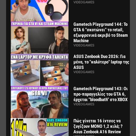
VIDEOGAMES
Gametech Playground 144: Το
GTA 6 "σκοτώνει" το retail,
εξωφρενικά ακριβό το Steam
Machine
VIDEOGAMES
ASUS Zenbook Duo 2026: Για
μένα, το "καλύτερο" laptop της
ASUS
VIDEOGAMES
Gametech Playground 143: Οι
προ-παραγγελίες του GTA 6,
έρχεται "bloodbath" στο XBOX
VIDEOGAMES
Πώς γίνεται 16 ίντσες να
ζυγίζουν ΜΟΝΟ 1,2 κιλά; ?
Asus Zenbook A16 Review