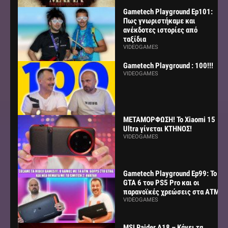
Gametech Playground Ep101:
Πως γνωριστήκαμε και
ανέκδοτες ιστορίες από
ταξίδια
VIDEOGAMES
Gametech Playground : 100!!!
VIDEOGAMES
ΜΕΤΑΜΟΡΦΩΣΗ! Το Xiaomi 15
Ultra γίνεται ΚΤΗΝΟΣ!
VIDEOGAMES
Gametech Playground Ep99: Το
GTA 6 του PS5 Pro και οι
παρανοϊκές χρεώσεις στα ΑΤΜ
VIDEOGAMES
MSI Raider A18 – Κάνει τα