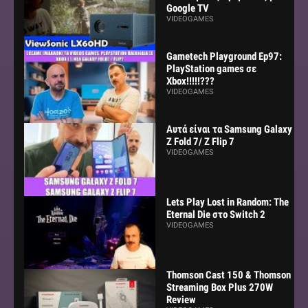
Google TV
VIDEOGAMES
Gametech Playground Ep97:
PlayStation games σε
Xbox!!!!!???
VIDEOGAMES
Αυτά είναι τα Samsung Galaxy
Z Fold 7/ Z Flip 7
VIDEOGAMES
Lets Play Lost in Random: The
Eternal Die στο Switch 2
VIDEOGAMES
Thomson Cast 150 & Thomson
Streaming Box Plus 270W
Review