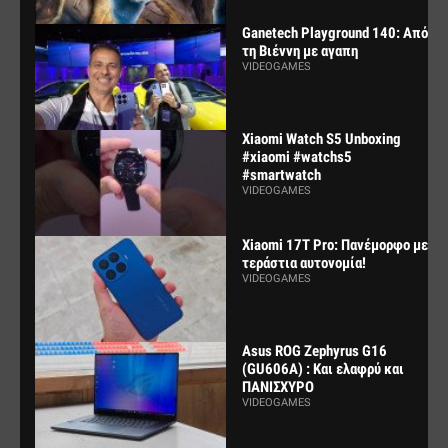
Ganetech Playground 140: Από
τη Βιέννη με αγαπη
VIDEOGAMES
Xiaomi Watch S5 Unboxing
#xiaomi #watchs5
#smartwatch
VIDEOGAMES
Xiaomi 17T Pro: Πανέμορφο με
τεράστια αυτονομία!
VIDEOGAMES
Asus ROG Zephyrus G16
(GU606A) : Και ελαφρύ και
ΠΑΝΙΣΧΥΡΟ
VIDEOGAMES