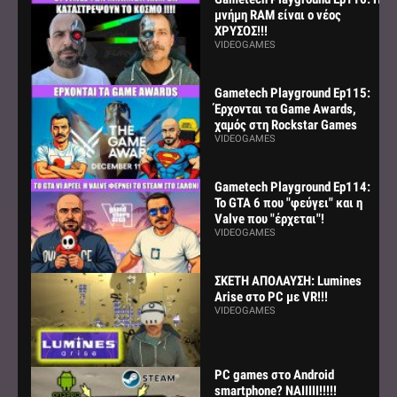
μνήμη RAM είναι ο νέος
ΧΡΥΣΟΣ!!!
VIDEOGAMES
Gametech Playground Ep115:
Έρχονται τα Game Awards,
χαμός στη Rockstar Games
VIDEOGAMES
Gametech Playground Ep114:
Το GTA 6 που "φεύγει" και η
Valve που "έρχεται"!
VIDEOGAMES
ΣΚΕΤΗ ΑΠΟΛΑΥΣΗ: Lumines
Arise στο PC με VR!!!
VIDEOGAMES
PC games στο Android
smartphone? ΝΑΙΙΙΙΙ!!!!!