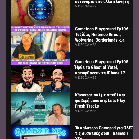
αυτονομία από άλλο πλανήτη
VIDEOGAMES
Gametech Playground Ep106:
Ταξίδια, Nintendo Direct,
Wolverine, Borderlands κ.α
VIDEOGAMES
Gametech Playground Ep105:
Ήρθε το Ghost of Yotei,
καταφθάνουν τα iPhone 17
VIDEOGAMES
Κάνοντας σκί με σπαθί και
φοβερή μουσική: Lets Play
Fresh Tracks
VIDEOGAMES
Το καλύτερο Gamepad για ΟΛΕΣ
τις συσκευές σου!!! Gamesir
X5s