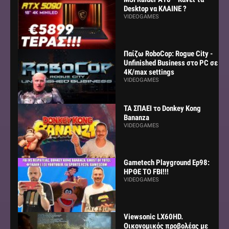
Desktop να ΚΛΑΙΝΕ ?
VIDEOGAMES
Παίζω RoboCop: Rogue City -
Unfinished Business στο PC σε
4K/max settings
VIDEOGAMES
ΤΑ ΣΠΑΕΙ το Donkey Kong
Bananza
VIDEOGAMES
Gametech Playground Ep98:
ΗΡΘΕ ΤΟ FBI!!!
VIDEOGAMES
Viewsonic LX60HD.
Οικονομικός προβολέας με