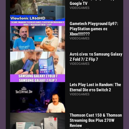
Google TV
VIDEOGAMES
Gametech Playground Ep97:
PlayStation games σε
Xbox!!!!!???
VIDEOGAMES
Αυτά είναι τα Samsung Galaxy
Z Fold 7/ Z Flip 7
VIDEOGAMES
Lets Play Lost in Random: The
Eternal Die στο Switch 2
VIDEOGAMES
Thomson Cast 150 & Thomson
Streaming Box Plus 270W
Review