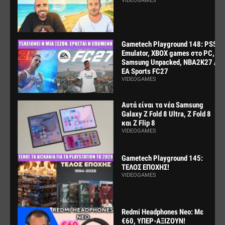
VIDEOGAMES
Gametech Playground 148: PS5
Emulator, XBOX games στο PC,
Samsung Unpacked, NBA2K27 /
EA Sports FC27
VIDEOGAMES
Αυτά είναι τα νέα Samsung
Galaxy Z Fold 8 Ultra, Z Fold 8
και Z Flip 8
VIDEOGAMES
Gametech Playground 145:
ΤΕΛΟΣ ΕΠΟΧΗΣ!
VIDEOGAMES
Redmi Headphones Neo: Με
€60, ΥΠΕΡ-ΑΞΙΖΟΥΝ!