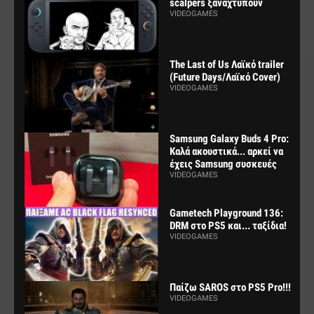
scalpers ξαναχτυπούν
VIDEOGAMES
The Last of Us Λαϊκό trailer
(Future Days/Λαϊκό Cover)
VIDEOGAMES
Samsung Galaxy Buds 4 Pro:
Καλά ακουστικά... αρκεί να
έχεις Samsung συσκευές
VIDEOGAMES
Gametech Playground 136:
DRM στο PS5 και... ταξίδια!
VIDEOGAMES
Παίζω SAROS στο PS5 Pro!!!
VIDEOGAMES