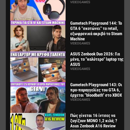
VIDEOGAMES
Gametech Playground 144: Το
GTA 6 "σκοτώνει" το retail,
εξωφρενικά ακριβό το Steam
Machine
VIDEOGAMES
ASUS Zenbook Duo 2026: Για
μένα, το "καλύτερο" laptop της
ASUS
VIDEOGAMES
Gametech Playground 143: Οι
προ-παραγγελίες του GTA 6,
έρχεται "bloodbath" στο XBOX
VIDEOGAMES
Πώς γίνεται 16 ίντσες να
ζυγίζουν ΜΟΝΟ 1,2 κιλά; ?
Asus Zenbook A16 Review