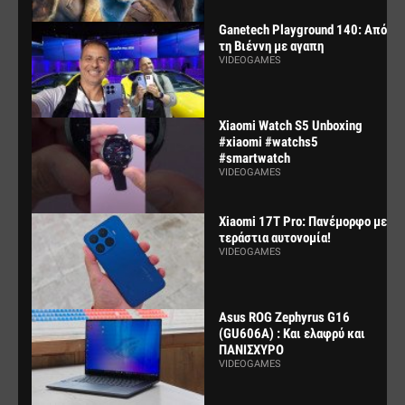
Ganetech Playground 140: Από
τη Βιέννη με αγαπη
VIDEOGAMES
Xiaomi Watch S5 Unboxing
#xiaomi #watchs5
#smartwatch
VIDEOGAMES
Xiaomi 17T Pro: Πανέμορφο με
τεράστια αυτονομία!
VIDEOGAMES
Asus ROG Zephyrus G16
(GU606A) : Και ελαφρύ και
ΠΑΝΙΣΧΥΡΟ
VIDEOGAMES