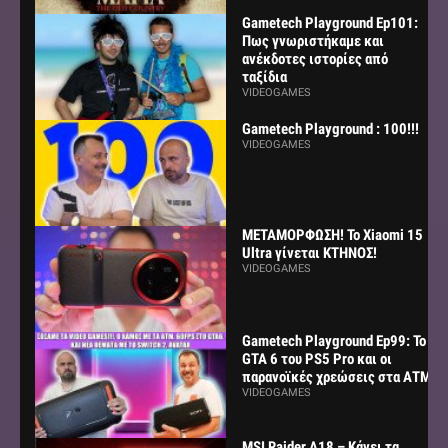
Gametech Playground Ep101:
Πως γνωριστήκαμε και
ανέκδοτες ιστορίες από
ταξίδια
VIDEOGAMES
Gametech Playground : 100!!!
VIDEOGAMES
ΜΕΤΑΜΟΡΦΩΣΗ! Το Xiaomi 15
Ultra γίνεται ΚΤΗΝΟΣ!
VIDEOGAMES
Gametech Playground Ep99: Το
GTA 6 του PS5 Pro και οι
παρανοϊκές χρεώσεις στα ΑΤΜ
VIDEOGAMES
MSI Raider A18 – Κάνει τα