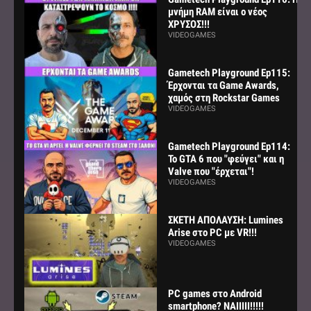
μνήμη RAM είναι ο νέος
ΧΡΥΣΟΣ!!!
VIDEOGAMES
Gametech Playground Ep115:
Έρχονται τα Game Awards,
χαμός στη Rockstar Games
VIDEOGAMES
Gametech Playground Ep114:
Το GTA 6 που "φεύγει" και η
Valve που "έρχεται"!
VIDEOGAMES
ΣΚΕΤΗ ΑΠΟΛΑΥΣΗ: Lumines
Arise στο PC με VR!!!
VIDEOGAMES
PC games στο Android
smartphone? ΝΑΙΙΙΙΙ!!!!!