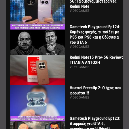
5G: Τα οικονομικότερα νέα
Redmi Note
VIDEOGAMES
Gametech Playground Ep124:
Χαμένες ψυχές, τι παίζει με
PS5 και PS6 και η Οδύσσεια
του GTA 6
VIDEOGAMES
Redmi Note15 Pro+ 5G Review:
ΤΙΤΑΝΙΑ ΑΝΤΟΧΗ
VIDEOGAMES
Huawei Freeclip 2: Ο ήχος που
φοριέται!!!
VIDEOGAMES
Gametech Playground Ep123:
Διαρροές για GTA 6,
ακυρώσεις από Ubisoft,