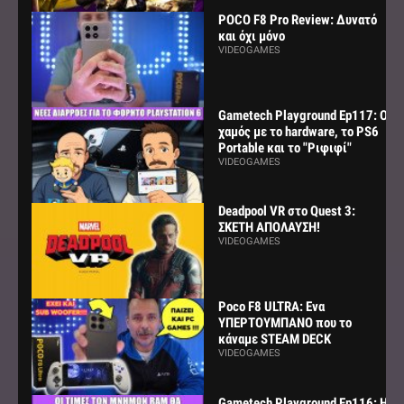
POCO F8 Pro Review: Δυνατό
και όχι μόνο
VIDEOGAMES
Gametech Playground Ep117: Ο
χαμός με το hardware, το PS6
Portable και το "Ριφιφί"
VIDEOGAMES
Deadpool VR στο Quest 3:
ΣΚΕΤΗ ΑΠΟΛΑΥΣΗ!
VIDEOGAMES
Poco F8 ULTRA: Ενα
ΥΠΕΡΤΟΥΜΠΑΝΟ που το
κάναμε STEAM DECK
VIDEOGAMES
Gametech Playground Ep116: Η