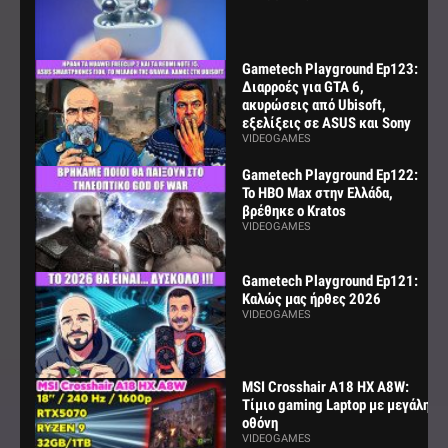
Gametech Playground Ep123:
Διαρροές για GTA 6,
ακυρώσεις από Ubisoft,
εξελίξεις σε ASUS και Sony
VIDEOGAMES
Gametech Playground Ep122:
Το HBO Max στην Ελλάδα,
βρέθηκε ο Kratos
VIDEOGAMES
Gametech Playground Ep121:
Καλώς μας ήρθες 2026
VIDEOGAMES
MSI Crosshair A18 HX A8W:
Τίμιο gaming Laptop με μεγάλη
οθόνη
VIDEOGAMES