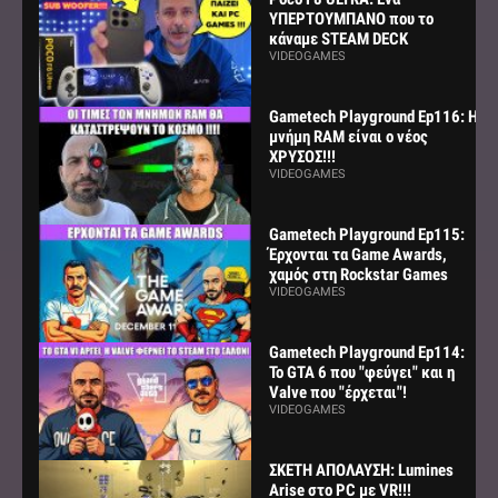
ΥΠΕΡΤΟΥΜΠΑΝΟ που το
κάναμε STEAM DECK
VIDEOGAMES
Gametech Playground Ep116: Η
μνήμη RAM είναι ο νέος
ΧΡΥΣΟΣ!!!
VIDEOGAMES
Gametech Playground Ep115:
Έρχονται τα Game Awards,
χαμός στη Rockstar Games
VIDEOGAMES
Gametech Playground Ep114:
Το GTA 6 που "φεύγει" και η
Valve που "έρχεται"!
VIDEOGAMES
ΣΚΕΤΗ ΑΠΟΛΑΥΣΗ: Lumines
Arise στο PC με VR!!!