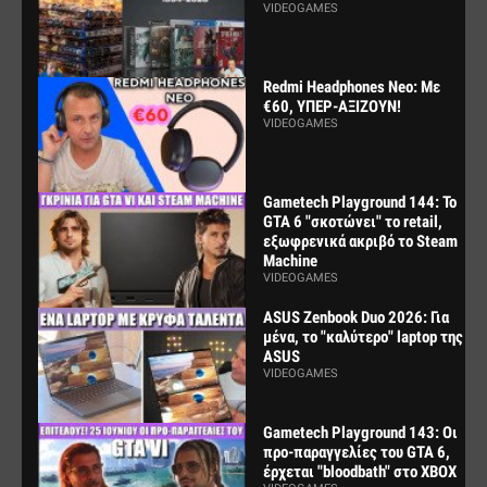
VIDEOGAMES
Redmi Headphones Neo: Με
€60, ΥΠΕΡ-ΑΞΙΖΟΥΝ!
VIDEOGAMES
Gametech Playground 144: Το
GTA 6 "σκοτώνει" το retail,
εξωφρενικά ακριβό το Steam
Machine
VIDEOGAMES
ASUS Zenbook Duo 2026: Για
μένα, το "καλύτερο" laptop της
ASUS
VIDEOGAMES
Gametech Playground 143: Οι
προ-παραγγελίες του GTA 6,
έρχεται "bloodbath" στο XBOX