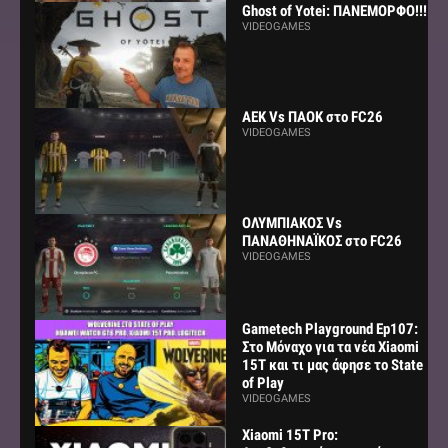
Ghost of Yotei: ΠΑΝΕΜΟΡΦΟ!!!
VIDEOGAMES
AEK Vs ΠΑΟΚ στο FC26
VIDEOGAMES
ΟΛΥΜΠΙΑΚΟΣ Vs
ΠΑΝΑΘΗΝΑΪΚΟΣ στο FC26
VIDEOGAMES
Gametech Playground Ep107:
Στο Μόναχο για τα νέα Xiaomi
15Τ και τι μας άφησε το State
of Play
VIDEOGAMES
Xiaomi 15T Pro: