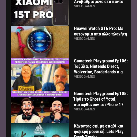
Αναβαθμισμένο στα πάντα
VIDEOGAMES
Huawei Watch GT6 Pro: Με
αυτονομία από άλλο πλανήτη
VIDEOGAMES
Gametech Playground Ep106:
Ταξίδια, Nintendo Direct,
Wolverine, Borderlands κ.α
VIDEOGAMES
Gametech Playground Ep105:
Ήρθε το Ghost of Yotei,
καταφθάνουν τα iPhone 17
VIDEOGAMES
Κάνοντας σκί με σπαθί και
φοβερή μουσική: Lets Play
Fresh Tracks