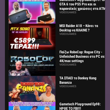
GTA 6 του PS5 Pro και οι
παρανοϊκές χρεώσεις στα ΑΤΜ
VIDEOGAMES
MSI Raider A18 – Κάνει τα
Desktop να ΚΛΑΙΝΕ ?
VIDEOGAMES
Παίζω RoboCop: Rogue City -
Unfinished Business στο PC σε
4K/max settings
VIDEOGAMES
ΤΑ ΣΠΑΕΙ το Donkey Kong
Bananza
VIDEOGAMES
Gametech Playground Ep98:
ΗΡΘΕ ΤΟ FBI!!!