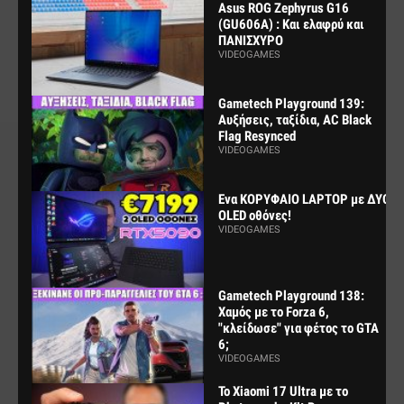
Asus ROG Zephyrus G16
(GU606A) : Και ελαφρύ και
ΠΑΝΙΣΧΥΡΟ
VIDEOGAMES
Gametech Playground 139:
Αυξήσεις, ταξίδια, AC Black
Flag Resynced
VIDEOGAMES
Ενα ΚΟΡΥΦΑΙΟ LAPTOP με ΔΥΟ
OLED οθόνες!
VIDEOGAMES
Gametech Playground 138:
Χαμός με το Forza 6,
"κλείδωσε" για φέτος το GTA
6;
VIDEOGAMES
Το Xiaomi 17 Ultra με το