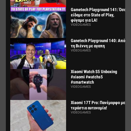
Gametech Playground 141: Όσα
είδαμε στο State of Play,
φύγαμε για LA!
VIDEOGAMES
Ganetech Playground 140: Από
τη Βιέννη με αγαπη
VIDEOGAMES
Xiaomi Watch S5 Unboxing
#xiaomi #watchs5
#smartwatch
VIDEOGAMES
Xiaomi 17T Pro: Πανέμορφο με
τεράστια αυτονομία!
VIDEOGAMES