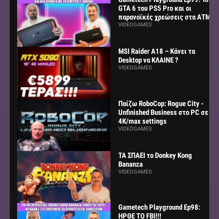
GTA 6 του PS5 Pro και οι
παρανοϊκές χρεώσεις στα ΑΤΜ
VIDEOGAMES
MSI Raider A18 – Κάνει τα
Desktop να ΚΛΑΙΝΕ ?
VIDEOGAMES
Παίζω RoboCop: Rogue City -
Unfinished Business στο PC σε
4K/max settings
VIDEOGAMES
ΤΑ ΣΠΑΕΙ το Donkey Kong
Bananza
VIDEOGAMES
Gametech Playground Ep98:
ΗΡΘΕ ΤΟ FBI!!!