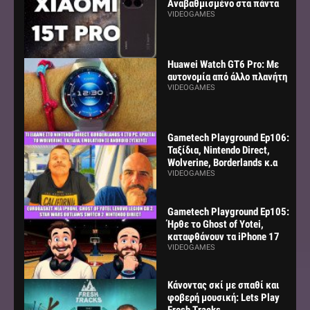
Αναβαθμισμένο στα πάντα
VIDEOGAMES
Huawei Watch GT6 Pro: Με
αυτονομία από άλλο πλανήτη
VIDEOGAMES
Gametech Playground Ep106:
Ταξίδια, Nintendo Direct,
Wolverine, Borderlands κ.α
VIDEOGAMES
Gametech Playground Ep105:
Ήρθε το Ghost of Yotei,
καταφθάνουν τα iPhone 17
VIDEOGAMES
Κάνοντας σκί με σπαθί και
φοβερή μουσική: Lets Play
Fresh Tracks