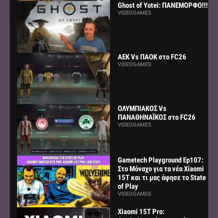
Ghost of Yotei: ΠΑΝΕΜΟΡΦΟ!!!
VIDEOGAMES
AEK Vs ΠΑΟΚ στο FC26
VIDEOGAMES
ΟΛΥΜΠΙΑΚΟΣ Vs
ΠΑΝΑΘΗΝΑΪΚΟΣ στο FC26
VIDEOGAMES
Gametech Playground Ep107:
Στο Μόναχο για τα νέα Xiaomi
15Τ και τι μας άφησε το State
of Play
VIDEOGAMES
Xiaomi 15T Pro: