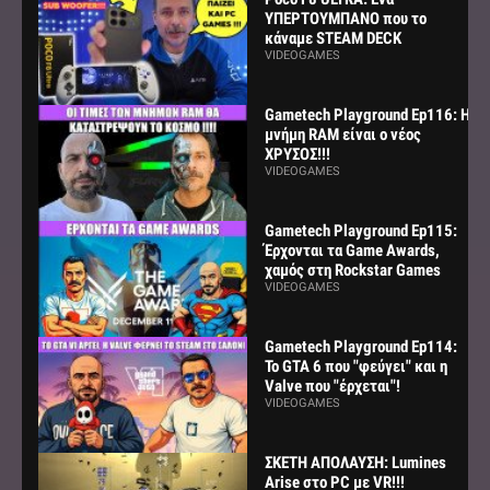
ΥΠΕΡΤΟΥΜΠΑΝΟ που το
κάναμε STEAM DECK
VIDEOGAMES
Gametech Playground Ep116: Η
μνήμη RAM είναι ο νέος
ΧΡΥΣΟΣ!!!
VIDEOGAMES
Gametech Playground Ep115:
Έρχονται τα Game Awards,
χαμός στη Rockstar Games
VIDEOGAMES
Gametech Playground Ep114:
Το GTA 6 που "φεύγει" και η
Valve που "έρχεται"!
VIDEOGAMES
ΣΚΕΤΗ ΑΠΟΛΑΥΣΗ: Lumines
Arise στο PC με VR!!!