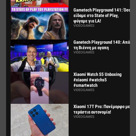
Gametech Playground 141: Όσα
είδαμε στο State of Play,
φύγαμε για LA!
VIDEOGAMES
Ganetech Playground 140: Από
τη Βιέννη με αγαπη
VIDEOGAMES
Xiaomi Watch S5 Unboxing
#xiaomi #watchs5
#smartwatch
VIDEOGAMES
Xiaomi 17T Pro: Πανέμορφο με
τεράστια αυτονομία!
VIDEOGAMES