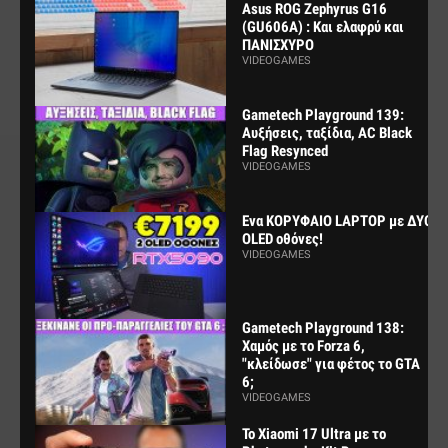
Asus ROG Zephyrus G16
(GU606A) : Και ελαφρύ και
ΠΑΝΙΣΧΥΡΟ
VIDEOGAMES
Gametech Playground 139:
Αυξήσεις, ταξίδια, AC Black
Flag Resynced
VIDEOGAMES
Ενα ΚΟΡΥΦΑΙΟ LAPTOP με ΔΥΟ
OLED οθόνες!
VIDEOGAMES
Gametech Playground 138:
Χαμός με το Forza 6,
"κλείδωσε" για φέτος το GTA
6;
VIDEOGAMES
Το Xiaomi 17 Ultra με το