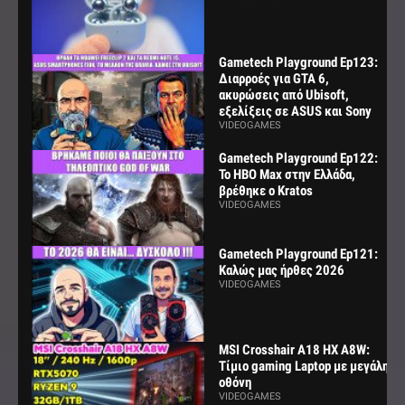
Gametech Playground Ep123:
Διαρροές για GTA 6,
ακυρώσεις από Ubisoft,
εξελίξεις σε ASUS και Sony
VIDEOGAMES
Gametech Playground Ep122:
Το HBO Max στην Ελλάδα,
βρέθηκε ο Kratos
VIDEOGAMES
Gametech Playground Ep121:
Καλώς μας ήρθες 2026
VIDEOGAMES
MSI Crosshair A18 HX A8W:
Τίμιο gaming Laptop με μεγάλη
οθόνη
VIDEOGAMES