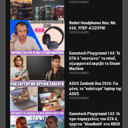
VIDEOGAMES
Redmi Headphones Neo: Με
€60, ΥΠΕΡ-ΑΞΙΖΟΥΝ!
VIDEOGAMES
Gametech Playground 144: Το
GTA 6 "σκοτώνει" το retail,
εξωφρενικά ακριβό το Steam
Machine
VIDEOGAMES
ASUS Zenbook Duo 2026: Για
μένα, το "καλύτερο" laptop της
ASUS
VIDEOGAMES
Gametech Playground 143: Οι
προ-παραγγελίες του GTA 6,
έρχεται "bloodbath" στο XBOX